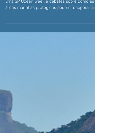
marinhas protegidas
Memorial da América Latina será palco de mais
uma SP Ocean Week e debates sobre como as
áreas marinhas protegidas podem recuperar a
biodiversidade e a vida nos oceanos