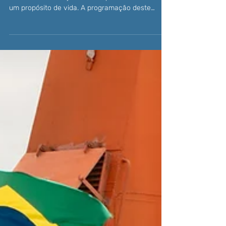
lançamento de livro inspiram o
público no penúltimo dia do
evento
O quarto dia da Rio Ocean Week 2025 mergulhou
nas histórias e trajetórias de quem faz do oceano
um propósito de vida. A programação deste
sábado foi marcada pela estreia da série “Gente
do Mar” , que apresentou relatos inspiradores de
pessoas que vivem, pesquisam e trabalham pelo
oceano — de comunidades tradicionais a
cientistas, artistas e empreendedores. A diretora
global de educação da Parley for the Oceans ,
Antonia Mascarenhas , e a diretora executiva do
BrBio , Simone