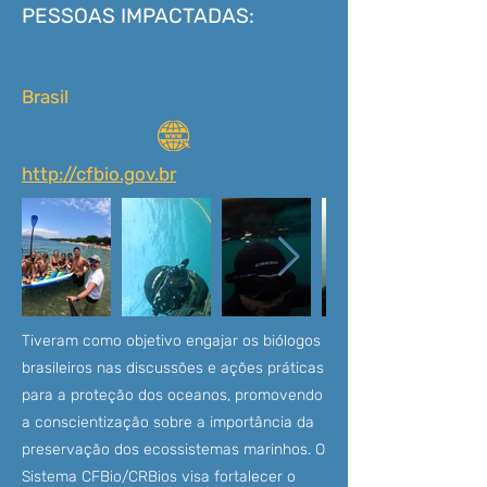
PESSOAS IMPACTADAS:
Brasil
http://cfbio.gov.br
Tiveram como objetivo engajar os biólogos
brasileiros nas discussões e ações práticas
para a proteção dos oceanos, promovendo
a conscientização sobre a importância da
preservação dos ecossistemas marinhos. O
Sistema CFBio/CRBios visa fortalecer o