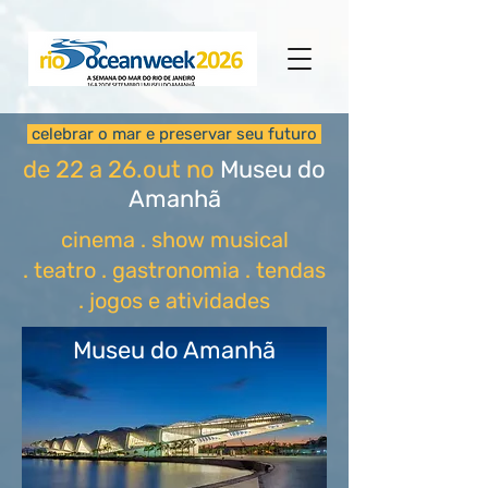
celebrar o mar e preservar seu futuro
de 22 a 26.out no
Museu do
Amanhã
cinema .
show musical
.
teatro .
gastronomia .
tendas
.
jogos e atividades
Museu do Amanhã