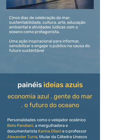
Cinco dias de celebração do mar:
sustentabilidade, cultura, arte, educação
ambiental e atividades lúdicas com o
oceano como protagonista.
Uma ação inspiracional para informar,
sensibilizar e engajar o público na causa do
futuro sustentável
painéis
ideias azuis
economia azul . gente do mar
. o futuro do oceano
Personalidades como o velejador oceânico
Beto Pandiani,
a mergulhadora e
documentarista
Karina Oliani
e o professor
Alexander Turra
, titular da Cátedra Unesco