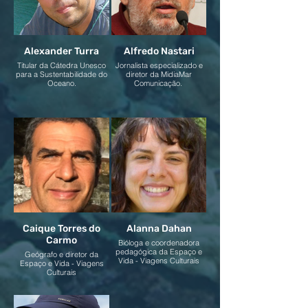
Alexander Turra
Alfredo Nastari
Titular da Cátedra Unesco
Jornalista especializado e
para a Sustentabilidade do
diretor da MidiaMar
Oceano.
Comunicação.
Caique Torres do
Alanna Dahan
Carmo
Bióloga e coordenadora
pedagógica da Espaço e
Geógrafo e diretor da
Vida - Viagens Culturais
Espaço e Vida - Viagens
Culturais