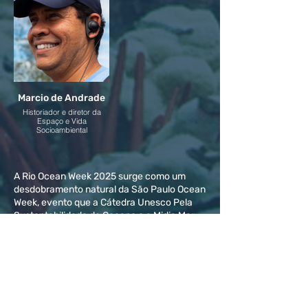
Marcio de Andrade
Historiador e diretor da
Espaço e Vida
Socioambiental
A Rio Ocean Week 2025 surge como um
desdobramento natural da São Paulo Ocean
Week, evento que a Cátedra Unesco Pela
Sustentabilidade do Oceano e a Midia Mar
Comunicação realizam já há 5 anos em São
Paulo, no Memorial da América Latina
www.spoceanweek.com.br.
Este movimento surgiu no bojo e alinhado
com os objetivos da Década das Nações
Unidas da Ciência Oceânica para o