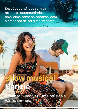
Sessões contínuas com os
melhores documentários
brasileiros sobre os oceanos, com
a presença de seus realizadores
show musical
Benziê
Um casal, uma voz, uma música e
vários sonhos.