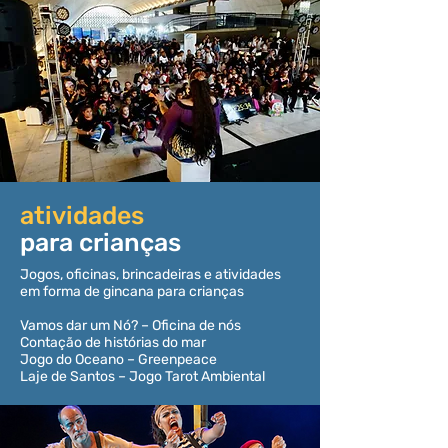
atividades
para crianças
Jogos, oficinas, brincadeiras e atividades
em forma de gincana para crianças
Vamos dar um Nó? – Oficina de nós
Contação de histórias do mar
Jogo do Oceano – Greenpeace
Laje de Santos – Jogo Tarot Ambiental